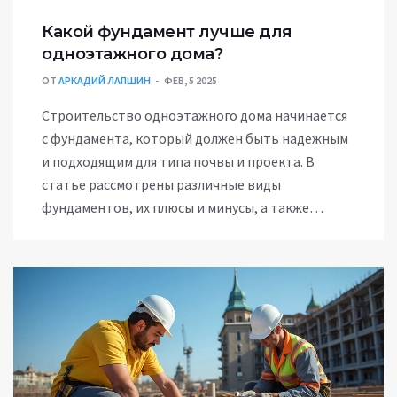
Какой фундамент лучше для
одноэтажного дома?
ОТ
АРКАДИЙ ЛАПШИН
ФЕВ, 5 2025
Строительство одноэтажного дома начинается
с фундамента, который должен быть надежным
и подходящим для типа почвы и проекта. В
статье рассмотрены различные виды
фундаментов, их плюсы и минусы, а также
советы по выбору. Узнайте, как правильно
рассчитать расходы и избежать ошибок при
закладке. Понимание особенностей различных
фундаментных решений поможет сделать
уверенный и обоснованный выбор для вашего
дома.