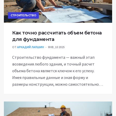
СТРОИТЕЛЬСТВО
Как точно рассчитать объем бетона
для фундамента
ОТ
АРКАДИЙ ЛАПШИН
ЯНВ, 10 2025
Строительство фундамента — важный этап
возведения любого здания, и точный расчет
объема бетона является ключом к его успеху.
Имея правильные данные и зная форму и
размеры конструкции, можно самостоятельно
провести точные вычисления. Это поможет
избежать излишков или нехватки материала, а
также сэкономить время и деньги. В статье
рассматриваются простые способы расчета,