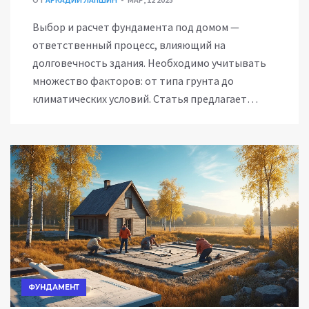
Выбор и расчет фундамента под домом —
ответственный процесс, влияющий на
долговечность здания. Необходимо учитывать
множество факторов: от типа грунта до
климатических условий. Статья предлагает
практические советы по оценке качества
фундамента и подсказывает, как избежать
распространенных ошибок при строительстве.
Понять, на что обратить внимание при
проектировании и строительстве фундамента
— первый шаг к правильному дому. Это
руководство будет полезно и тем, кто строит
самостоятельно, и тем, кто сотрудничает со
строительными компаниями.
ФУНДАМЕНТ