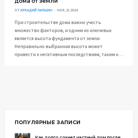
дома от земли
ОТ
АРКАДИЙ ЛАПШИН
НОЯ, 21 2024
При строительстве дома важно учесть
множество факторов, и одним из ключевых
является высота фундамента от земли.
Неправильно выбранная высота может
привести к негативным последствиям, таким как
просадка дома или его деформация. В статье
рассказывается о том, как правильно
рассчитать высоту фундамента с учетом типов
почвы, климатических условий и особенностей
конструкции здания. Полезные советы и
интересные факты помогут избежать ошибок на
этапе проектирования.
ПОПУЛЯРНЫЕ ЗАПИСИ
Как долго сохнет частный дом после