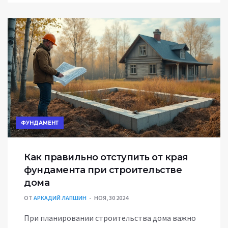
Также даны практические советы и методики
для самостоятельного расчёта фундамента.
Узнайте, как избежать распространённых
ошибок и увеличить долговечность вашего
дома.
ФУНДАМЕНТ
Как правильно отступить от края
фундамента при строительстве
дома
ОТ
АРКАДИЙ ЛАПШИН
НОЯ, 30 2024
При планировании строительства дома важно