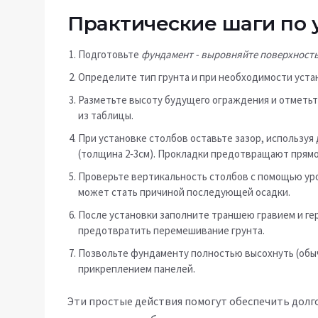
Практические шаги по 
Подготовьте
фундамент
- выровняйте поверхность
Определите тип грунта и при необходимости устан
Разметьте высоту будущего ограждения и отметьт
из таблицы.
При установке столбов оставьте зазор, использу
(толщина 2‑3см). Прокладки предотвращают прямой
Проверьте вертикальность столбов с помощью уро
может стать причиной последующей осадки.
После установки заполните траншею гравием и ге
предотвратить перемешивание грунта.
Позвольте фундаменту полностью высохнуть (обыч
прикреплением панелей.
Эти простые действия помогут обеспечить дол