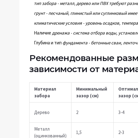
тип забора
- металл, дерево или ПВХ требуют разн
грунт
- песчаный, глинистый или суглинковый име
климатические условия
- уровень осадков, темпер
Наличие
дренажа
- система отбора воды, установл
Глубина и тип
фундамента
- бетонные сваи, ленто
Рекомендованные разм
зависимости от матери
Материал
Минимальный
Оптима
забора
зазор (см)
зазор (с
Дерево
2
3‑4
Металл
1,5
2‑3
(оцинкованный)