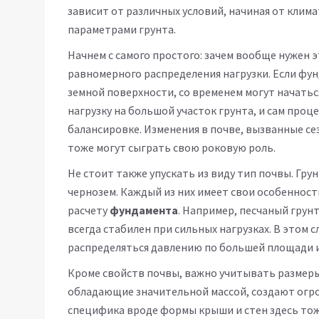
зависит от различных условий, начиная от клим
параметрами грунта.
Начнем с самого простого: зачем вообще нужен э
равномерного распределения нагрузки. Если фун
земной поверхности, со временем могут начатьс
нагрузку на большой участок грунта, и сам про
балансировке. Изменения в почве, вызванные с
тоже могут сыграть свою роковую роль.
Не стоит также упускать из виду тип почвы. Гру
чернозем. Каждый из них имеет свои особенност
расчету
фундамента
. Например, песчаный грун
всегда стабилен при сильных нагрузках. В этом с
распределяться давлению по большей площади 
Кроме свойств почвы, важно учитывать размеры
обладающие значительной массой, создают огро
специфика вроде формы крыши и стен здесь тож