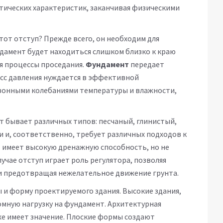
атических характеристик, заканчивая физическими
тот отступ? Прежде всего, он необходим для
дамент будет находиться слишком близко к краю
я процессы проседания.
Фундамент
передает
цесс давления нуждается в эффективной
езонными колебаниями температуры и влажности,
нт бывает различных типов: песчаный, глинистый,
и и, соответственно, требует различных подходов к
т имеет высокую дренажную способность, но не
лучае отступ играет роль регулятора, позволяя
и предотвращая нежелательное движение грунта.
 и форму проектируемого здания. Высокие здания,
мную нагрузку на фундамент. Архитектурная
е имеет значение. Плоские формы создают