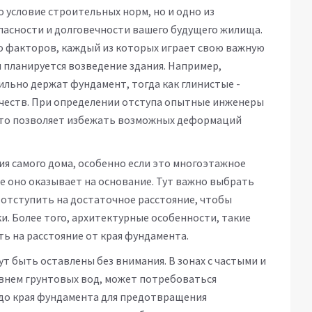
о условие строительных норм, но и одно из
пасности и долговечности вашего будущего жилища.
о факторов, каждый из которых играет свою важную
ом планируется возведение здания. Например,
льно держат фундамент, тогда как глинистые -
ачеств. При определении отступа опытные инженеры
 это позволяет избежать возможных деформаций
я самого дома, особенно если это многоэтажное
е оно оказывает на основание. Тут важно выбрать
отступить на достаточное расстояние, чтобы
. Более того, архитектурные особенности, такие
ять на расстояние от края фундамента.
т быть оставлены без внимания. В зонах с частыми и
овнем грунтовых вод, может потребоваться
 до края фундамента для предотвращения