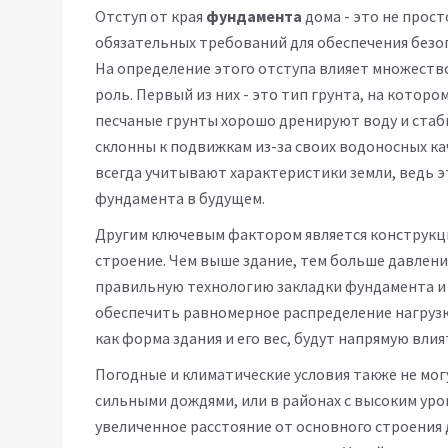
Отступ от края
фундамента
дома - это не прост
обязательных требований для обеспечения безо
На определение этого отступа влияет множеств
роль. Первый из них - это тип грунта, на котор
песчаные грунты хорошо дренируют воду и стаби
склонны к подвижкам из-за своих водоносных к
всегда учитывают характеристики земли, ведь
фундамента в будущем.
Другим ключевым фактором является конструкци
строение. Чем выше здание, тем больше давлени
правильную технологию закладки фундамента и 
обеспечить равномерное распределение нагрузки
как форма здания и его вес, будут напрямую вли
Погодные и климатические условия также не могу
сильными дождями, или в районах с высоким ур
увеличенное расстояние от основного строения