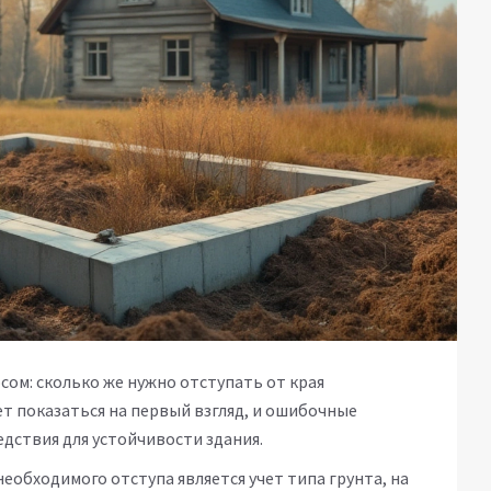
ом: сколько же нужно отступать от края
ет показаться на первый взгляд, и ошибочные
едствия для устойчивости здания.
обходимого отступа является учет типа грунта, на