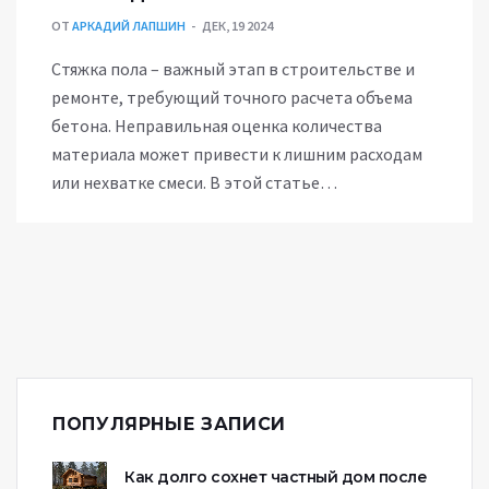
ОТ
АРКАДИЙ ЛАПШИН
ДЕК, 19 2024
Стяжка пола – важный этап в строительстве и
ремонте, требующий точного расчета объема
бетона. Неправильная оценка количества
материала может привести к лишним расходам
или нехватке смеси. В этой статье
рассматриваются методы и формулы,
помогающие правильно определить сколько
кубов бетона необходимо. Также выделяются
советы и практические рекомендации для
выполнения расчетов и заливки стяжки.
ПОПУЛЯРНЫЕ ЗАПИСИ
Как долго сохнет частный дом после