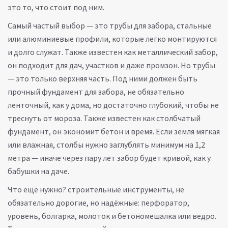
это то, что стоит под ним.
Самый частый выбор — это
трубы для забора
,
стальные
или алюминиевые профили, которые легко монтируются
и долго служат
. Также известен как
металлический забор
,
он подходит для дач, участков и даже промзон
. Но трубы
— это только верхняя часть. Под ними должен быть
прочный
фундамент для забора
,
не обязательно
ленточный, как у дома, но достаточно глубокий, чтобы не
треснуть от мороза
. Также известен как
столбчатый
фундамент
, он экономит бетон и время
. Если земля мягкая
или влажная, столбы нужно заглублять минимум на 1,2
метра — иначе через пару лет забор будет кривой, как у
бабушки на даче.
Что ещё нужно?
строительные инструменты
,
не
обязательно дорогие, но надёжные: перфоратор,
уровень, болгарка, молоток и бетономешалка или ведро
.