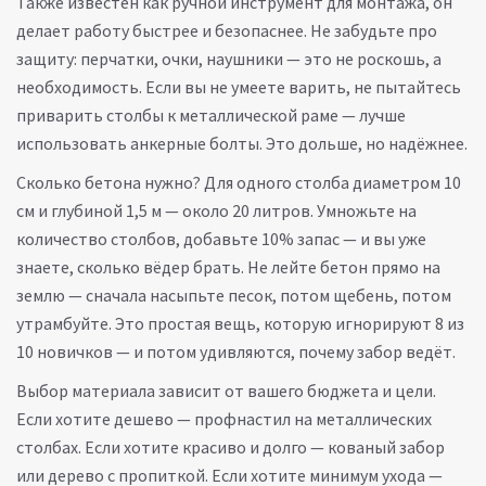
Также известен как
ручной инструмент для монтажа
, он
делает работу быстрее и безопаснее
. Не забудьте про
защиту: перчатки, очки, наушники — это не роскошь, а
необходимость. Если вы не умеете варить, не пытайтесь
приварить столбы к металлической раме — лучше
использовать анкерные болты. Это дольше, но надёжнее.
Сколько бетона нужно? Для одного столба диаметром 10
см и глубиной 1,5 м — около 20 литров. Умножьте на
количество столбов, добавьте 10% запас — и вы уже
знаете, сколько вёдер брать. Не лейте бетон прямо на
землю — сначала насыпьте песок, потом щебень, потом
утрамбуйте. Это простая вещь, которую игнорируют 8 из
10 новичков — и потом удивляются, почему забор ведёт.
Выбор материала зависит от вашего бюджета и цели.
Если хотите дешево — профнастил на металлических
столбах. Если хотите красиво и долго — кованый забор
или дерево с пропиткой. Если хотите минимум ухода —