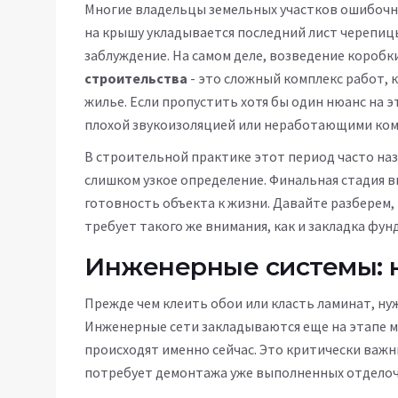
Многие владельцы земельных участков ошибочно
на крышу укладывается последний лист черепицы
заблуждение. На самом деле, возведение коробки
строительства
- это сложный комплекс работ,
жилье.
Если пропустить хотя бы один нюанс на э
плохой звукоизоляцией или неработающими ко
В строительной практике этот период часто на
слишком узкое определение. Финальная стадия вк
готовность объекта к жизни. Давайте разберем, 
требует такого же внимания, как и закладка фун
Инженерные системы: 
Прежде чем клеить обои или класть ламинат, ну
Инженерные сети закладываются еще на этапе м
происходят именно сейчас. Это критически важн
потребует демонтажа уже выполненных отделоч