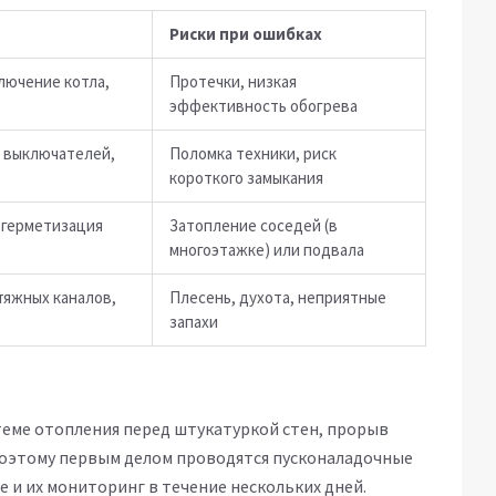
Риски при ошибках
лючение котла,
Протечки, низкая
эффективность обогрева
, выключателей,
Поломка техники, риск
короткого замыкания
 герметизация
Затопление соседей (в
многоэтажке) или подвала
тяжных каналов,
Плесень, духота, неприятные
запахи
теме отопления перед штукатуркой стен, прорыв
Поэтому первым делом проводятся пусконаладочные
е и их мониторинг в течение нескольких дней.