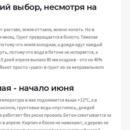
ий выбор, несмотря на
г растаял, земля оттаяла, можно копать. Но в
 и месяц. Грунт превращается в болото. Тяжелая
потому что земля холодная, а дожди идут каждый
ть, потому что вода в бетоне не испаряется, а
10 дней апреля выпало 85 мм осадков - это на 40%
ъект просто «ушел» в грунт из-за неправильного
ая - начало июня
емпература в мае поднимается выше +12°C, а в
высохла, грунтовые воды опустились, дождей
а работает без риска провала. Бетон схватывается за
ак в апреле. Кирпич и блоки не намокают, а дерево не