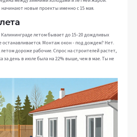
ередина между зимними холодами и летней жарой.
начинают новые проекты именно с 15 мая.
 лета
. В Калининграде летом бывает до 15-20 дождливых
е останавливается. Монтаж окон - под дождем? Нет.
е летом дороже рабочие. Спрос на строителей растет,
а за день в июле была на 22% выше, чем в мае. Ты не