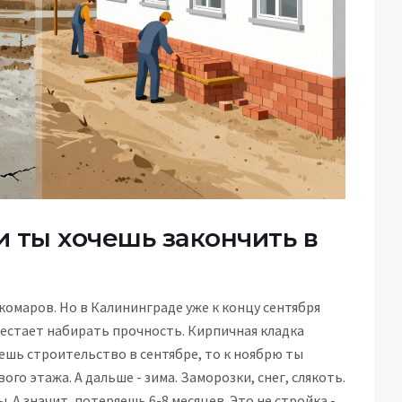
ли ты хочешь закончить в
 комаров. Но в Калининграде уже к концу сентября
рестает набирать прочность. Кирпичная кладка
нешь строительство в сентябре, то к ноябрю ты
го этажа. А дальше - зима. Заморозки, снег, слякоть.
. А значит, потеряешь 6-8 месяцев. Это не стройка -