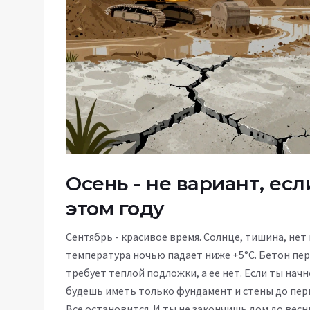
Осень - не вариант, ес
этом году
Сентябрь - красивое время. Солнце, тишина, нет
температура ночью падает ниже +5°C. Бетон пе
требует теплой подложки, а ее нет. Если ты нач
будешь иметь только фундамент и стены до перво
Все остановится. И ты не закончишь дом до весны