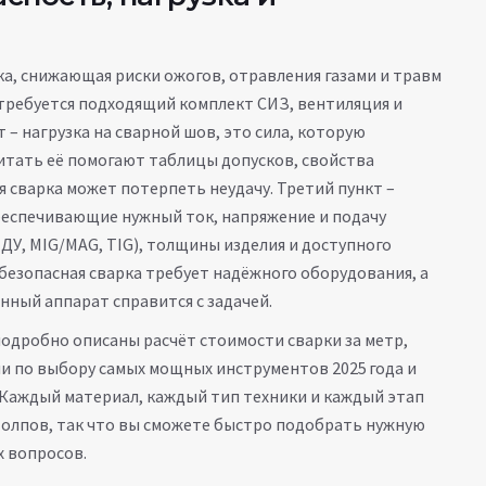
а, снижающая риски ожогов, отравления газами и травм
 требуется подходящий комплект СИЗ, вентиляция и
т –
нагрузка на сварной шов
,
это сила, которую
читать её помогают таблицы допусков, свойства
я сварка может потерпеть неудачу. Третий пункт –
еспечивающие нужный ток, напряжение и подачу
(ДУ, MIG/MAG, TIG), толщины изделия и доступного
 безопасная сварка требует надёжного оборудования, а
нный аппарат справится с задачей.
подробно описаны расчёт стоимости сварки за метр,
и по выбору самых мощных инструментов 2025 года и
. Каждый материал, каждый тип техники и каждый этап
столпов, так что вы сможете быстро подобрать нужную
х вопросов.