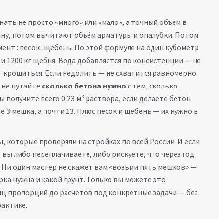
нать не просто «много» или «мало», а точный объём в
бину, потом вычитают объём арматуры и опалубки. Потом
ент : песок : щебень. По этой формуле на один кубометр
а и 1200 кг щебня. Вода добавляется по консистенции — не
т крошиться. Если недолить — не схватится равномерно.
: не путайте
сколько бетона нужно
с тем, сколько
ы получите всего 0,23 м³ раствора, если делаете бетон
е 3 мешка, а почти 13. Плюс песок и щебень — их нужно в
ы, которые проверяли на стройках по всей России. И если
, вы либо переплачиваете, либо рискуете, что через год
 Ни один мастер не скажет вам «возьми пять мешков» —
арка нужна и какой грунт. Только вы можете это
лиц пропорций до расчётов под конкретные задачи — без
рактике.