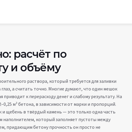
о: расчёт по
у и объёму
роительного раствора, который требуется для заливки
а глаз, а считать точно. Многие думают, что один мешок
 приводит к перерасходу денег и слабому результату. На
,2–0,25 м³ бетона, в зависимости от марки и пропорций.
к и щебень в твёрдый камень
— это только одна часть
м наполнителем, который заполняет пустоты между
ем, придающим бетону прочность
он просто не