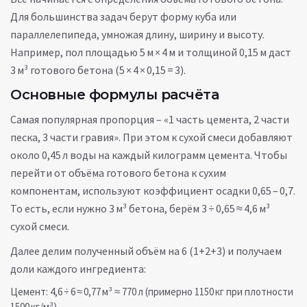
Для большинства задач берут форму куба или
параллелепипеда, умножая длину, ширину и высоту.
Например, пол площадью 5 м × 4 м и толщиной 0,15 м даст
3 м³ готового бетона (5 × 4 × 0,15 = 3).
Основные формулы расчёта
Самая популярная пропорция – «1 часть цемента, 2 части
песка, 3 части гравия». При этом к сухой смеси добавляют
около 0,45 л воды на каждый килограмм цемента. Чтобы
перейти от объёма готового бетона к сухим
компонентам, используют коэффициент осадки 0,65 – 0,7.
То есть, если нужно 3 м³ бетона, берём 3 ÷ 0,65 ≈ 4,6 м³
сухой смеси.
Далее делим полученный объём на 6 (1+2+3) и получаем
доли каждого ингредиента:
Цемент: 4,6 ÷ 6 ≈ 0,77 м³ ≈ 770 л (примерно 1150 кг при плотности
1500 кг/м³).