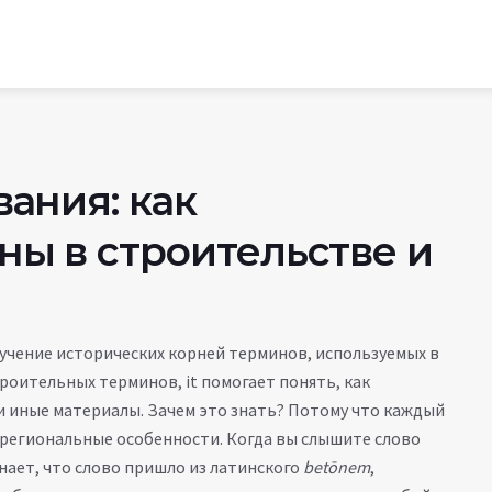
ания: как
ы в строительстве и
зучение исторических корней терминов, используемых в
троительных терминов
, it помогает понять, как
и иные материалы.
Зачем это знать? Потому что каждый
е региональные особенности. Когда вы слышите слово
знает, что слово пришло из латинского
betōnem
,