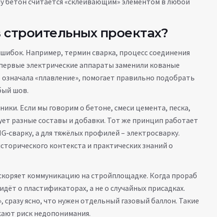
ему бетон считается «склеивающим» элементом в любой
 строительных проектах?
ошибок. Например, термин
сварка
,
процесс соединения
а первые электрические аппараты заменили кованые
о означала «плавление», помогает правильно подобрать
бый шов.
ники. Если мы говорим о
бетоне
,
смеси цемента, песка,
ует разные составы и добавки. Тот же принцип работает
IG‑сварку, а для тяжёлых профилей – электросварку.
сторического контекста и практических знаний о
ускоряет коммуникацию на стройплощадке. Когда прораб
идёт о пластификаторах, а не о случайных присадках.
 сразу ясно, что нужен отдельный газовый баллон. Такие
жают риск недопонимания.