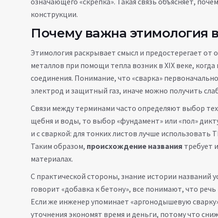
означающего «скрепка». Такая связь объясняет, поч
конструкции.
Почему важна этимология в
Этимология раскрывает смысл и предостерегает от 
металлов при помощи тепла
возник в XIX веке, когд
соединения. Понимание, что «сварка» первоначальн
электрод и защитный газ, иначе можно получить сла
Связи между терминами часто определяют выбор тех
щебня и воды
, то выбор «фундамент» или «пол» дикт
и с
сваркой
: для тонких листов лучше использовать T
Таким образом,
происхождение названия
требует и
материалах.
С практической стороны, знание истории названий 
говорит «добавка к бетону», все понимают, что речь 
Если же инженер упоминает «аргонодышевую сварку»,
уточнения экономят время и деньги, потому что сни