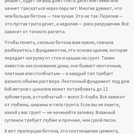
решает, будет ли ваш дом стоять десятилетиями или
начнет трескаться через пару лет.
Многие думают, что
чем больше бетона — тем лучше. Это не так. Перелив —
это пустая трата денег, а недолив — риск разрушения. Всё
зависит от точного расчёта.
Чтобы понять, сколько бетона вам нужно, сначала
разберитесь с
фундаментом
,
это основа здания, которая
передаёт нагрузку от стен и крыши на грунт
. Также
известно как
основание дома
, оно бывает ленточным,
плитным или столбчатым — и каждый тип требует
разного объёма раствора
. Ленточный фундамент под дом
6х8 метров с цоколем может потребовать до 12
кубометров, а столбчатый — всего 3–4 куба. Всё зависит
от глубины, ширины и типа грунта. Если вы не знаете,
какой у вас грунт — не начинайте заливку. Влажный
суглинок требует глубже и прочнее, чем сухой песок.
А вот
пропорции бетона
,
это соотношение цемента,