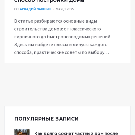
способ постройки дома
ОТ
АРКАДИЙ ЛАПШИН
МАЯ, 1 2025
В статье разбираются основные виды
строительства домов: от классического
кирпичного до быстровозводимых решений.
Здесь вы найдете плюсы и минусы каждого
способа, практические советы по выбору
материалов и технологии. Статья поможет не
запутаться в терминах, выделить самое главное
и понять, что действительно важно при выборе
способа постройки. Приведены интересные
факты, чтобы сделать процесс выбора проще и
осознаннее. Материал подойдет тем, кто
планирует строить дом с нуля или просто
интересуется современными решениями.
ПОПУЛЯРНЫЕ ЗАПИСИ
Как долго сохнет частный дом после