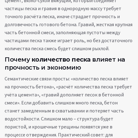
Цемент
,
вязко-сухой вяжущий, который соединяет
частицы песка и гравия в однородную массу
требует
точного расчёта песка, иначе страдает прочность и
долговечность готового бетона.
Гравий
,
жесткая крупная
часть бетонной смеси, заполняющая пустоты между
частицами песка
также играет роль, но без достаточного
количества песка смесь будет слишком рыхлой.
Почему
количество песка
влияет на
прочность и экономию
Семантические связи просты: «количество песка влияет
на прочность бетона», «расчёт количества песка требует
учёта цемента», «гравий дополняет песок в бетонной
смеси». Если добавить слишком много песка, бетон
станет замедленным в схватывании и потеряет часть
водостойкости. Слишком мало – структура будет
пористой, и крошечные трещины появятся уже в
процессе отверждения. Практический совет: для