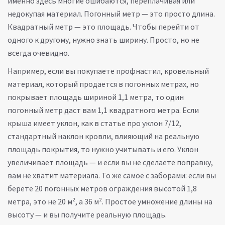
именно здесь многие ошибаются, переплачивая или
недокупая материал.
Погонный метр — это просто длина.
Квадратный метр — это площадь. Чтобы перейти от
одного к другому, нужно знать ширину. Просто, но не
всегда очевидно.
Например, если вы покупаете
профнастил
,
кровельный
материал, который продается в погонных метрах, но
покрывает площадь
шириной 1,1 метра, то один
погонный метр даст вам 1,1 квадратного метра. Если
крыша имеет уклон, как в статье про
уклон 7/12
,
стандартный наклон кровли, влияющий на реальную
площадь покрытия
, то нужно учитывать и его. Уклон
увеличивает площадь — и если вы не сделаете поправку,
вам не хватит материала. То же самое с заборами: если вы
берете 20 погонных метров ограждения высотой 1,8
метра, это не 20 м², а 36 м². Простое умножение длины на
высоту — и вы получите реальную площадь.