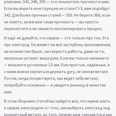
упаковке: Э42, Э46, Э50 — это показатель прочности шва.
Если вы варите конструкцию из стали Ст3, вам подойдут
Э42. Для более прочных сталей — Э50. Не берите Э60, если
не знаете, зачем вам такая прочность — вы просто
переплатите и не сможете контролировать процесс.
И ещё: не думайте, что сварка — это только про ток. Это
про электрод. Он влияет на всё: на глубину проплавления,
на количество брызг, на скорость работы, даже на то,
насколько устанет ваша рука. Если вы только начинаете
— возьмите рутиловые 2.5 мм. Они простые, надёжные, и
с ними можно научиться держать дугу, не сжигая металл.
Потом, когда почувствуете, как ведёт себя металл,
попробуйте основные — и увидите разницу в качестве
шва.
В этом сборнике статей вы найдёте всё, что нужно знать
о сварке электродом: от того, как выбрать электрод под
конкретный металл, до того, почему шов трескается и как