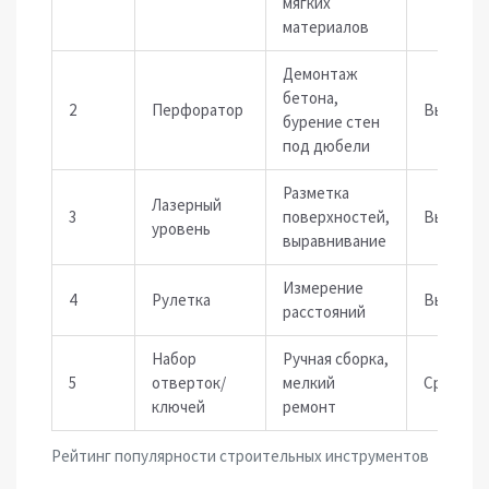
мягких
материалов
Демонтаж
бетона,
2
Перфоратор
Высокий
бурение стен
под дюбели
Разметка
Лазерный
3
поверхностей,
Высокий
уровень
выравнивание
Измерение
4
Рулетка
Высокий
расстояний
Набор
Ручная сборка,
5
отверток/
мелкий
Средний
ключей
ремонт
Рейтинг популярности строительных инструментов