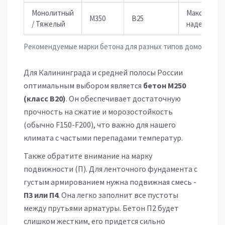
Монолитный
Максималь
M350
B25
/ Тяжелый
надежност
Рекомендуемые марки бетона для разных типов домов
Для Калининграда и средней полосы России
оптимальным выбором является
бетон М250
(класс В20)
. Он обеспечивает достаточную
прочность на сжатие и морозостойкость
(обычно F150-F200), что важно для нашего
климата с частыми перепадами температур.
Также обратите внимание на марку
подвижности (П). Для ленточного фундамента с
густым армированием нужна подвижная смесь -
П3 или П4
. Она легко заполнит все пустоты
между прутьями арматуры. Бетон П2 будет
слишком жестким, его придется сильно