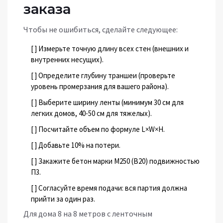
заказа
Чтобы не ошибиться, сделайте следующее:
[ ] Измерьте точную длину всех стен (внешних и
внутренних несущих).
[ ] Определите глубину траншеи (проверьте
уровень промерзания для вашего района).
[ ] Выберите ширину ленты (минимум 30 см для
легких домов, 40-50 см для тяжелых).
[ ] Посчитайте объем по формуле L×W×H.
[ ] Добавьте 10% на потери.
[ ] Закажите бетон марки М250 (В20) подвижностью
П3.
[ ] Согласуйте время подачи: вся партия должна
прийти за один раз.
Для дома 8 на 8 метров с ленточным