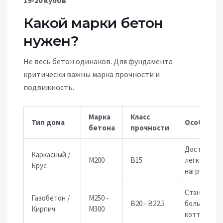
19-20 кубов
.
Какой марки бетон
нужен?
Не весь бетон одинаков. Для фундамента
критически важны марка прочности и
подвижность.
Марка
Класс
Тип дома
Особенно
бетона
прочности
Достаточн
Каркасный /
M200
B15
легкая
Брус
нагрузка
Стандарт д
Газобетон /
M250 -
B20 - B22.5
большинст
Кирпич
M300
коттеджей