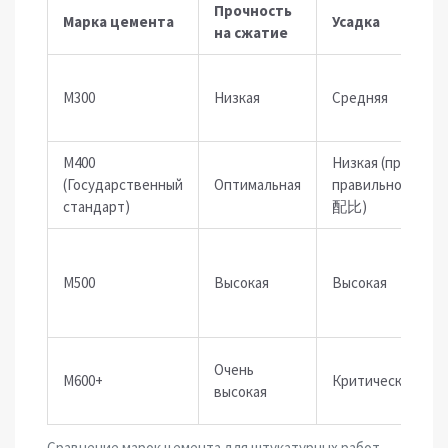
Прочность
Марка цемента
Усадка
на сжатие
М300
Низкая
Средняя
М400
Низкая (при
(Государственный
Оптимальная
правильном
стандарт)
配比)
М500
Высокая
Высокая
Очень
М600+
Критическая
высокая
Сравнение марок цемента для штукатурных работ