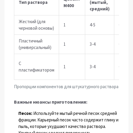
Тип раствора
(мытый,
М400
Глина
средний)
Жесткий (для
1
4-5
0
черновой основы)
Пластичный
1
3-4
0.5-1
(универсальный)
С
1
3-4
0
пластификатором
Пропорции компонентов для штукатурного раствора на цем
Важные нюансы приготовления:
Песок:
Используйте мытый речной песок средней
фракции. Карьерный песок часто содержит глину и
пыль, которые ухудшают качество раствора.
Крупный песок сделает поверхность