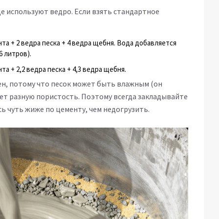
е используют ведро. Если взять стандартное
та + 2 ведра песка + 4 ведра щебня. Вода добавляется
 литров).
та + 2,2 ведра песка + 4,3 ведра щебня.
н, потому что песок может быть влажным (он
ет разную пористость. Поэтому всегда закладывайте
ь чуть жиже по цементу, чем недогрузить.