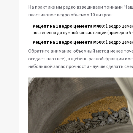
На практике мы редко взвешиваем тоннами. Чащ
пластиковое ведро объемом 10 литров:
Рецепт на 1 ведро цемента М400:
1 ведро цемен
постепенно до нужной консистенции (примерно 5-6
Рецепт на 1 ведро цемента М500:
1 ведро цемен
Обратите внимание: объемный метод менее точе
оседает плотнее), а щебень разной фракции име
небольшой запас прочности - лучше сделать смес