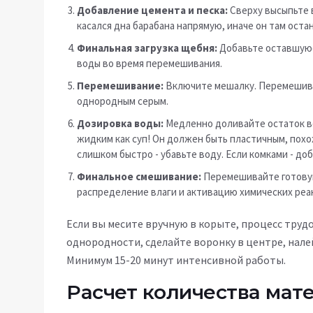
Добавление цемента и песка:
Сверху высыпьте в
касался дна барабана напрямую, иначе он там ост
Финальная загрузка щебня:
Добавьте оставшуюс
воды во время перемешивания.
Перемешивание:
Включите мешалку. Перемешивай
однородным серым.
Дозировка воды:
Медленно доливайте остаток во
жидким как суп! Он должен быть пластичным, похож
слишком быстро - убавьте воду. Если комками - до
Финальное смешивание:
Перемешивайте готовую
распределение влаги и активацию химических реа
Если вы месите вручную в корыте, процесс труд
однородности, сделайте воронку в центре, нале
Минимум 15-20 минут интенсивной работы.
Расчет количества мате