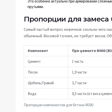
Это особенно актуально при армировании сложным
прутьями.
Пропорции для замеса 
Самый частый вопрос новичков: сколько чего на
объемный. Весовой точнее, но требует весов. О
Компонент
При цементе М400 (B3
Цемент
1 часть
Песок
1,9 части
Щебень/Гравий
3,7 части
Вода
0,5 части (от веса цемен
Пропорции компонентов для бетона М300