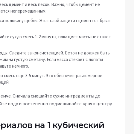
есь цемент и весь песок. Важно, чтобы цемент не
анется неперемешанным.
я половину щебня. Этот слой защитит цемент от брызг
те сухую смесь 1-2 минуты, пока цвет массы не станет
ды. Следите за консистенцией. Бетон не должен быть
им на густую сметану. Если масса стекает с лопаты
бавьте немного.
 смесь еще 3-5 минут. Это обеспечит равномерное
кций.
оемче. Сначала смешайте сухие ингредиенты до
йте воду и постепенно подмешивайте края к центру.
риалов на 1 кубический