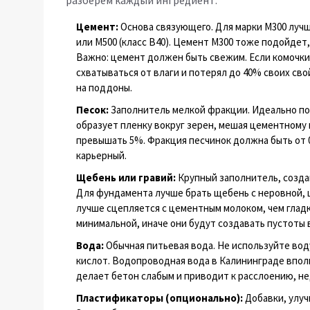
разберем каждый ингредиент.
Цемент:
Основа связующего. Для марки М300 лучш
или М500 (класс B40). Цемент М300 тоже подойдет,
Важно: цемент должен быть свежим. Если комочки
схватываться от влаги и потерял до 40% своих сво
на поддоны.
Песок:
Заполнитель мелкой фракции. Идеально под
образует пленку вокруг зерен, мешая цементному 
превышать 5%. Фракция песчинок должна быть от 0,
карьерный.
Щебень или гравий:
Крупный заполнитель, создаю
Для фундамента лучше брать щебень с неровной, 
лучше сцепляется с цементным молоком, чем гладк
минимальной, иначе они будут создавать пустоты 
Вода:
Обычная питьевая вода. Не используйте вод
кислот. Водопроводная вода в Калининграде впол
делает бетон слабым и приводит к расслоению, н
Пластификаторы (опционально):
Добавки, улуч