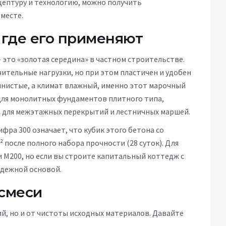
цептуру и технологию, можно получить
месте.
 где его применяют
 - это «золотая середина» в частном строительстве.
ительные нагрузки, но при этом пластичен и удобен
чинистые, а климат влажный, именно этот марочный
для монолитных фундаментов плитного типа,
е для межэтажных перекрытий и лестничных маршей.
ифра 300 означает, что кубик этого бетона со
² после полного набора прочности (28 суток). Для
и М200, но если вы строите капитальный коттедж с
адежной основой.
смеси
й, но и от чистоты исходных материалов. Давайте