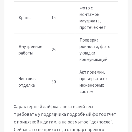
Фото с
монтажом
Крыша
15
мауэрлата,
протечек нет
Проверка
Внутренние
ровности, фото
25
работы
укладки
коммуникаций
Акт приемки,
Чистовая
проверка всех
30
отделка
инженерных
систем
Характерный лайфхак: не стесняйтесь
требовать у подрядчика подробный фотоотчет
с привязкой к датам, а не размытое "до/после".
Сейчас это не прихоть, а стандарт зрелого