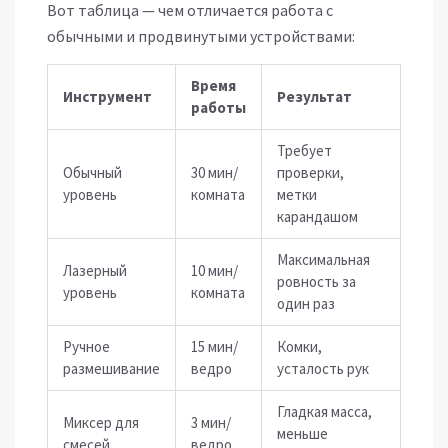
Вот таблица — чем отличается работа с
обычными и продвинутыми устройствами:
Время
Инструмент
Результат
работы
Требует
Обычный
30 мин/
проверки,
уровень
комната
метки
карандашом
Максимальная
Лазерный
10 мин/
ровность за
уровень
комната
один раз
Ручное
15 мин/
Комки,
размешивание
ведро
усталость рук
Гладкая масса,
Миксер для
3 мин/
меньше
смесей
ведро