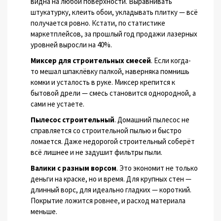
видна на любой поверхности. Выравнивать
штукатурку, клеить обои, укладывать плитку — всё
получается ровно. Кстати, по статистике
маркетплейсов, за прошлый год продажи лазерных
уровней выросли на 40%.
Миксер для строительных смесей
. Если когда-
то мешал шпаклёвку палкой, наверняка помнишь
комки и усталость в руке. Миксер крепится к
бытовой дрели — смесь становится однородной, а
сами не устаете.
Пылесос строительный
. Домашний пылесос не
справляется со строительной пылью и быстро
ломается. Даже недорогой строительный соберёт
всё лишнее и не задушит фильтры пыли.
Валики с разным ворсом
. Это экономит не только
деньги на краске, но и время. Для крупных стен —
длинный ворс, для идеально гладких — короткий.
Покрытие ложится ровнее, и расход материала
меньше.