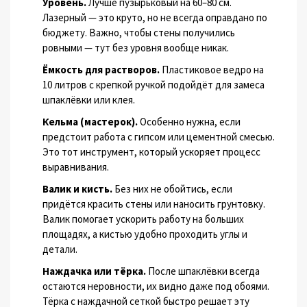
Уровень.
Лучше пузырьковый на 60–80 см.
Лазерный — это круто, но не всегда оправдано по
бюджету. Важно, чтобы стены получились
ровными — тут без уровня вообще никак.
Ёмкость для растворов.
Пластиковое ведро на
10 литров с крепкой ручкой подойдёт для замеса
шпаклёвки или клея.
Кельма (мастерок).
Особенно нужна, если
предстоит работа с гипсом или цементной смесью.
Это тот инструмент, который ускоряет процесс
выравнивания.
Валик и кисть.
Без них не обойтись, если
придётся красить стены или наносить грунтовку.
Валик помогает ускорить работу на больших
площадях, а кистью удобно проходить углы и
детали.
Наждачка или тёрка.
После шпаклёвки всегда
остаются неровности, их видно даже под обоями.
Тёрка с наждачной сеткой быстро решает эту