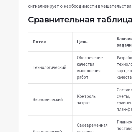
сигнализирует о необходимости вмешательства 
Сравнительная таблица
Ключе
Поток
Цель
задачи
Обеспечение
Разраб
качества
технол
Технологический
выполнения
карт, к
работ
качеств
Состав
Контроль
сметы,
Экономический
затрат
сравне
план‑ф
Планир
Своевременная
поставо
Логистический
поставка