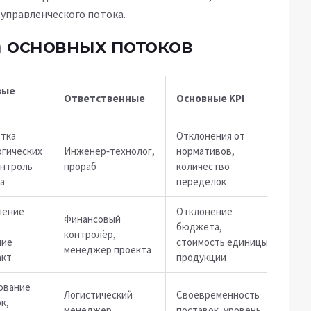
управленческого потока.
 основных потоков
вые
Ответственные
Основные KPI
отка
Отклонения от
огических
Инженер‑технолог,
нормативов,
онтроль
прораб
количество
а
переделок
ление
Отклонение
Финансовый
бюджета,
контролёр,
ние
стоимость единицы
менеджер проекта
акт
продукции
ование
Логистический
Своевременность
к,
менеджер,
поставок, уровень