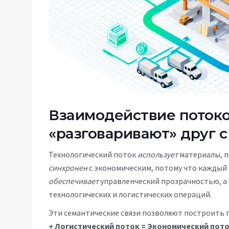
Взаимодействие потоко
«разговаривают» друг с
Технологический поток
использует
материалы, п
синхронен
с экономическим, потому что кажды
обеспечивает
управленческий прозрачностью, а
технологических и логистических операций.
Эти семантические связи позволяют построить 
+ Логистический поток = Экономический пот