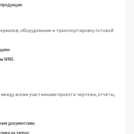
 продукции.
териалов, оборудование и транспортировку готовой
щики.
мы WMS.
 между всеми участниками проекта: чертежи, отчёты,
ения документами.
лика на запрос.