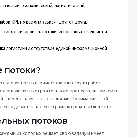
гический, экономический, логистический,
бор KPI, но все они зависят друг от друга.
 синхронизировать потоки, использовать чеклист и
нка логистики и отсутствие единой информационной
е потоки?
то
совокупность взаимосвязанных групп работ,
рованную часть строительного процесса
, мы имеем в
дый элемент влияет на остальные. Понимание этой
ек» и держать проект в рамках сроков и бюджета.
ельных потоков
каждый из которых решает свою задачу и имеет