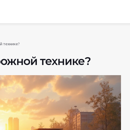
й технике?
рожной технике?