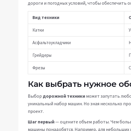
дороги и погодных условий, чтобы обеспечить 
Вид техники
Катки
У
Асфальтоукладчики
Н
Грейдеры
П
Фрезы
С
Как выбрать нужное о
Выбор
дорожной техники
может запутать любог
уникальный набор машин. Но зная несколько пр
проект.
Шаг первый
— оцените объем работы. Чем боль
машины понадобятся. Например, для небольших 