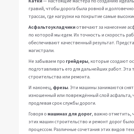
Катки
— настоящие мастера по созданию идеальн
гравий, чтобы дорога была ровной и долговечно
трассах, где нагрузки на покрытие самые высоки
Асфальтоукладчики
отвечают за нанесение ас
по которой мы едем. Их точность и скорость ра
обеспечивают качественный результат. Представ
магистрали.
Не забываем про
грейдеры
, которые создают о
подготавливать его для дальнейших работ. Эта 
строительства или ремонта.
И наконец,
фрезы
. Эти машины занимаются сня
изношенный или повреждённый слой асфальта, 
продлевая срок службы дороги.
Говоря о
машинах для дорог
, важно отметить, 
этих машин строительство и ремонт дорог было
процессом. Различные сочетания этих видов тех