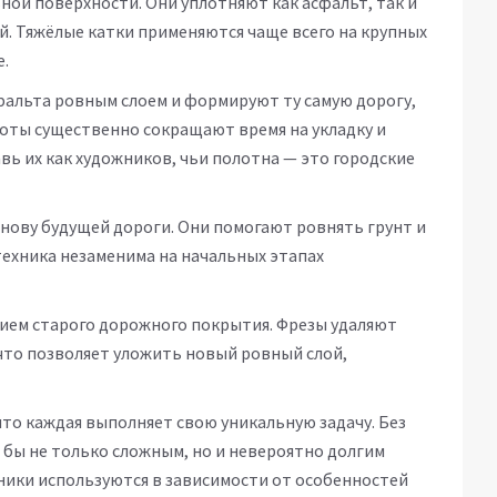
ой поверхности. Они уплотняют как асфальт, так и
й. Тяжёлые катки применяются чаще всего на крупных
е.
фальта ровным слоем и формируют ту самую дорогу,
боты существенно сокращают время на укладку и
ь их как художников, чьи полотна — это городские
снову будущей дороги. Они помогают ровнять грунт и
техника незаменима на начальных этапах
тием старого дорожного покрытия. Фрезы удаляют
что позволяет уложить новый ровный слой,
что каждая выполняет свою уникальную задачу. Без
 бы не только сложным, но и невероятно долгим
ники используются в зависимости от особенностей