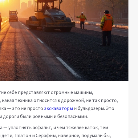
гие себе представляют огромные машины,
 какая техника относится к дорожной, не так просто,
ика — это не просто
экскаваторы
и бульдозеры. Это
и дороги были ровными и безопасными.
 — уплотнять асфальт, и чем тяжелее каток, тем
и дети, Платон и Серафим, наверное, подумали бы,